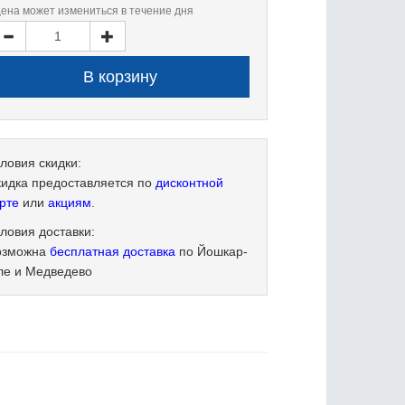
цена может измениться в течение дня
ловия скидки:
кидка предоставляется по
дисконтной
рте
или
акциям
.
ловия доставки:
озможна
бесплатная доставка
по Йошкар-
ле и Медведево