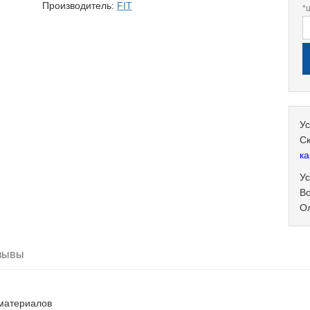
Производитель:
FIT
*
Ус
С
ка
Ус
В
О
зывы
 материалов