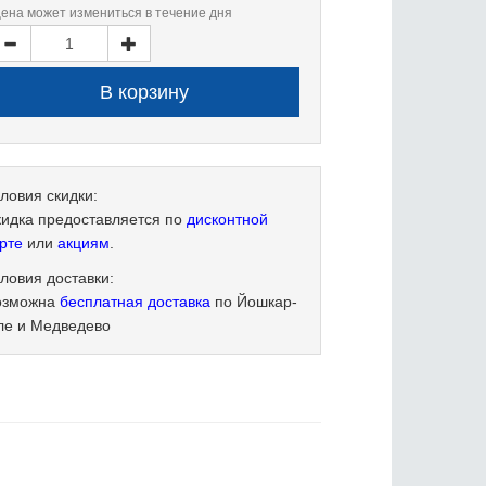
цена может измениться в течение дня
ловия скидки:
кидка предоставляется по
дисконтной
рте
или
акциям
.
ловия доставки:
озможна
бесплатная доставка
по Йошкар-
ле и Медведево