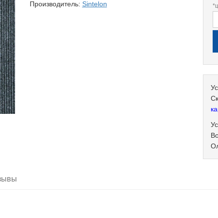
Производитель:
Sintelon
*
Ус
С
ка
Ус
В
О
зывы