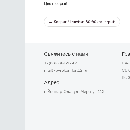
Цвет
: серый
← Коврик Чешуйки 60*90 см серый
Свяжитесь с нами
Гр
+7(8362)64-92-64
Пн-П
mail@evrokomfort12.ru
Сб 0
Вс 0
Адрес
г. Йошкар-Ола, ул. Мира, д. 113