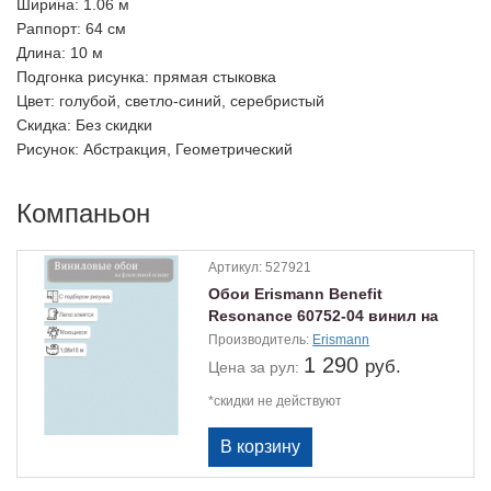
Ширина
: 1.06 м
Раппорт
: 64 см
Длина
: 10 м
Подгонка рисунка
: прямая стыковка
Цвет
: голубой, светло-синий, серебристый
Скидка
: Без скидки
Рисунок
: Абстракция, Геометрический
Компаньон
Артикул:
527921
Обои Erismann Benefit
Resonance 60752-04 винил на
флизе 1,06х10м.
Производитель:
Erismann
1 290
руб.
Цена
за рул:
*скидки не действуют