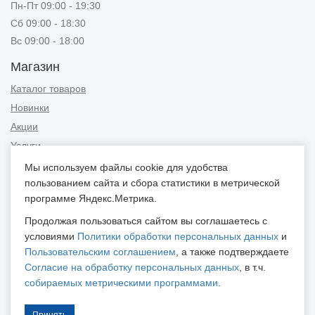
Пн-Пт 09:00 - 19:30
Сб 09:00 - 18:30
Вс 09:00 - 18:00
Магазин
Каталог товаров
Новинки
Акции
Услуги
Мы используем файлы cookie для удобства
Информация
пользованием сайта и сбора статистики в метрической
Публичная оферта
программе Яндекс.Метрика.
Новости и советы
Продолжая пользоваться сайтом вы соглашаетесь с
Контакты
условиями
Политики обработки персональных данных
и
Пользовательским соглашением
, а также подтверждаете
Положение об обработке персональных данных
Согласие на обработку персональных данных
, в т.ч.
Пользовательское соглашение
собираемых метрическими программами
.
Согласие на обработку персональных данных
Согласие на обработку персональных данных, собираемых