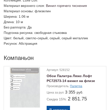
Коллекция
: Luxe Loft
Материал верхнего слоя
:
Винил горячего тиснения
Материал основы
: флизелин
Ширина
: 1.06 м
Длина
: 10 м
Без раппорта
: Да
Подгонка рисунка
: свободная стыковка
Цвет
: белый, светло-серый, серый, серый металлик
Рисунок
: Абстракция
Компаньон
Артикул:
528152
Обои Палитра Люкс Лофт
PC72573-14 винил на флизе
1.06х10м.
Производитель:
Палитра
3 355
руб.
Цена
за рул:
2 851.75
Скидка 15%: