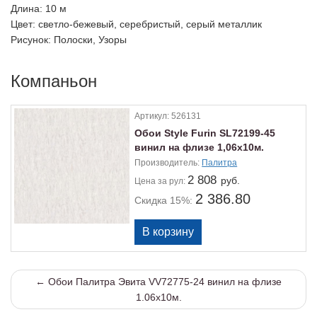
Длина
: 10 м
Цвет
: светло-бежевый, серебристый, серый металлик
Рисунок
: Полоски, Узоры
Компаньон
Артикул:
526131
Обои Style Furin SL72199-45
винил на флизе 1,06х10м.
Производитель:
Палитра
2 808
руб.
Цена
за рул:
2 386.80
Скидка 15%:
← Обои Палитра Эвита VV72775-24 винил на флизе
1.06х10м.