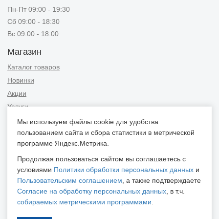
Пн-Пт 09:00 - 19:30
Сб 09:00 - 18:30
Вс 09:00 - 18:00
Магазин
Каталог товаров
Новинки
Акции
Услуги
Мы используем файлы cookie для удобства
Информация
пользованием сайта и сбора статистики в метрической
Публичная оферта
программе Яндекс.Метрика.
Новости и советы
Продолжая пользоваться сайтом вы соглашаетесь с
Контакты
условиями
Политики обработки персональных данных
и
Пользовательским соглашением
, а также подтверждаете
Положение об обработке персональных данных
Согласие на обработку персональных данных
, в т.ч.
Пользовательское соглашение
собираемых метрическими программами
.
Согласие на обработку персональных данных