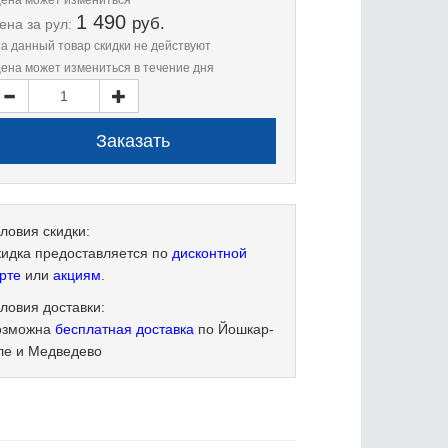
цена может измениться
1 490
руб.
ена
за рул:
на данный товар скидки не действуют
цена может измениться в течение дня
ловия скидки:
кидка предоставляется по
дисконтной
рте
или
акциям
.
ловия доставки:
озможна
бесплатная доставка
по Йошкар-
ле и Медведево