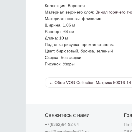
Коллекция
: Ворожея
Материал верхнего слоя
:
Винил горячего ти
Материал основы
: флизелин
Ширина
: 1.06 м
Раппорт
: 64 см
Длина
: 10 м
Подгонка рисунка
: прямая стыковка
Цвет
: бирюзовый, бронза, зеленый
Скидка
: Без скидки
Рисунок
: Узоры
← Обои VOG Collection Матрикс 50016-14
Свяжитесь с нами
Гр
+7(8362)64-92-64
Пн-П
mail@evrokomfort12.ru
Сб 0