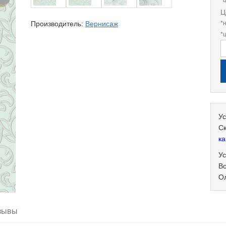
*
Ц
Производитель:
Вернисаж
*
*
Ус
С
ка
Ус
В
О
зывы