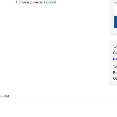
Производитель:
Россия
*
Ус
С
ка
Ус
В
О
зывы