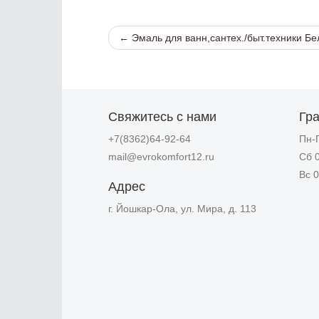
← Эмаль для ванн,сантех./быт.техники Б
Свяжитесь с нами
Гр
+7(8362)64-92-64
Пн-П
mail@evrokomfort12.ru
Сб 0
Вс 0
Адрес
г. Йошкар-Ола, ул. Мира, д. 113