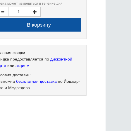
цена может измениться в течение дня
ловия скидки:
кидка предоставляется по
дисконтной
рте
или
акциям
.
ловия доставки:
озможна
бесплатная доставка
по Йошкар-
ле и Медведево