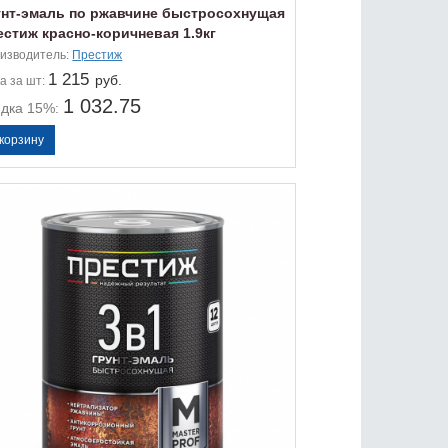
унт-эмаль по ржавчине быстросохнущая
естиж красно-коричневая 1.9кг
изводитель:
Престиж
1 215
руб.
а
за шт:
1 032.75
идка 15%: