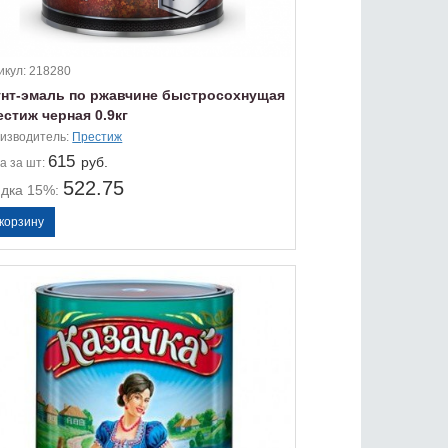
икул:
218280
унт-эмаль по ржавчине быстросохнущая
стиж черная 0.9кг
изводитель:
Престиж
615
руб.
а
за шт:
522.75
идка 15%: