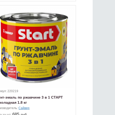
икул:
220219
унт-эмаль по ржавчине 3 в 1 СТАРТ
оладная 1.8 кг
изводитель:
Сайвер
685
руб.
а
за шт: