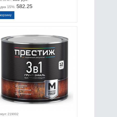
582.25
идка 15%:
икул:
219002