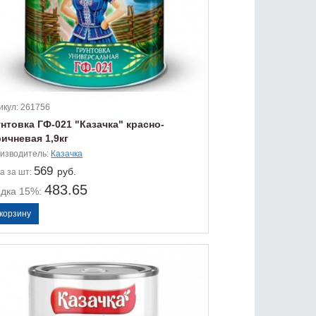
икул:
261756
нтовка ГФ-021 "Казачка" красно-
ичневая 1,9кг
изводитель:
Казачка
569
руб.
а
за шт:
483.65
идка 15%: