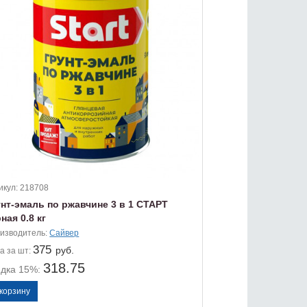
икул:
218708
унт-эмаль по ржавчине 3 в 1 СТАРТ
ная 0.8 кг
изводитель:
Сайвер
375
руб.
а
за шт:
318.75
идка 15%: