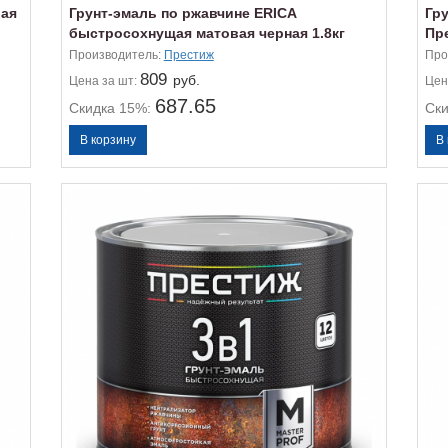
рая
Грунт-эмаль по ржавчине ERICA
Гр
быстросохнущая матовая черная 1.8кг
Пр
Производитель:
Престиж
Про
809
руб.
Цена
за шт:
Цен
687.65
Скидка 15%:
Ск