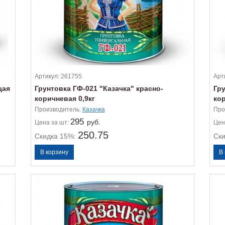
Артикул:
261755
Арт
щая
Грунтовка ГФ-021 "Казачка" красно-
Гру
коричневая 0,9кг
кор
Производитель:
Казачка
Про
295
руб.
Цена
за шт:
Цен
250.75
Скидка 15%:
Ск