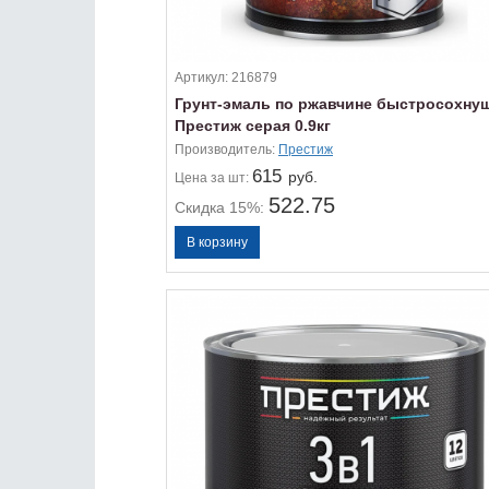
Артикул:
216879
Грунт-эмаль по ржавчине быстросохну
Престиж серая 0.9кг
Производитель:
Престиж
615
руб.
Цена
за шт:
522.75
Скидка 15%: