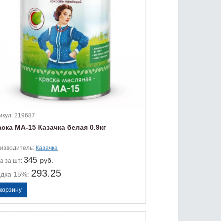
икул:
219687
ска МА-15 Казачка белая 0.9кг
изводитель:
Казачка
345
руб.
а
за шт:
293.25
идка 15%: