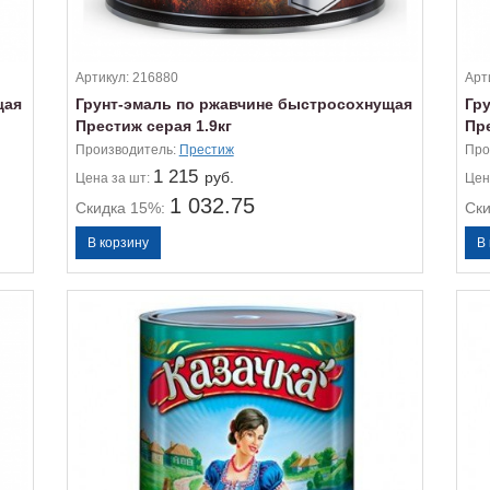
Артикул:
216880
Арт
щая
Грунт-эмаль по ржавчине быстросохнущая
Гр
Престиж серая 1.9кг
Пре
Производитель:
Престиж
Про
1 215
руб.
Цена
за шт:
Цен
1 032.75
Скидка 15%:
Ск