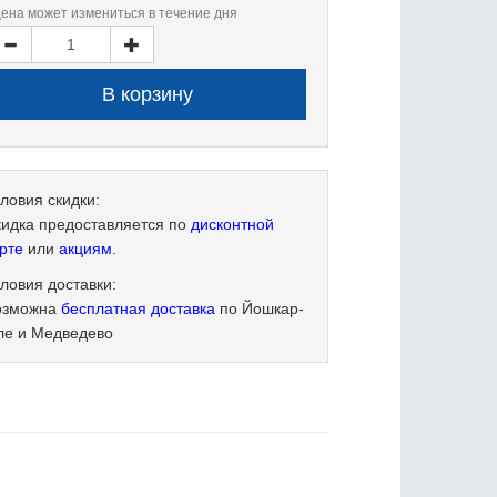
цена может измениться в течение дня
ловия скидки:
кидка предоставляется по
дисконтной
рте
или
акциям
.
ловия доставки:
озможна
бесплатная доставка
по Йошкар-
ле и Медведево