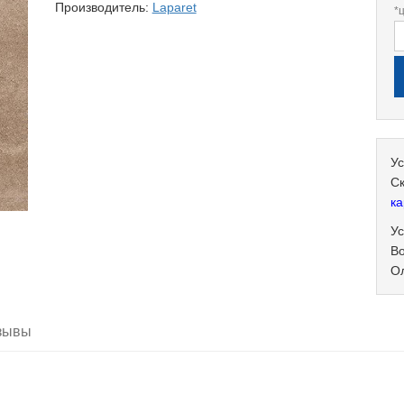
Производитель:
Laparet
*
Ус
С
ка
Ус
В
О
зывы