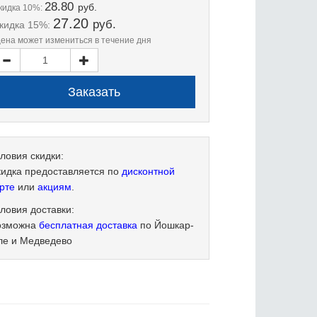
28.80
руб.
кидка 10%:
27.20
руб.
кидка 15%:
цена может измениться в течение дня
ловия скидки:
кидка предоставляется по
дисконтной
рте
или
акциям
.
ловия доставки:
озможна
бесплатная доставка
по Йошкар-
ле и Медведево