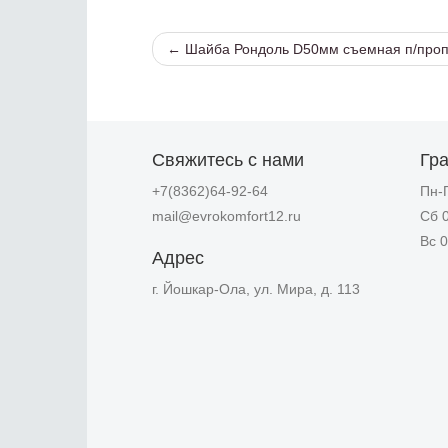
← Шайба Рондоль D50мм съемная п/про
Свяжитесь с нами
Гр
+7(8362)64-92-64
Пн-П
mail@evrokomfort12.ru
Сб 0
Вс 0
Адрес
г. Йошкар-Ола, ул. Мира, д. 113