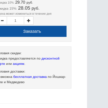
29.70
руб.
кидка 10%:
28.05
руб.
кидка 15%:
цена может измениться в течение дня
ловия скидки:
кидка предоставляется по
дисконтной
рте
или
акциям
.
ловия доставки:
озможна
бесплатная доставка
по Йошкар-
ле и Медведево