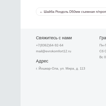
← Шайба Рондоль D50мм съемная п/про
Свяжитесь с нами
Гр
+7(8362)64-92-64
Пн-П
mail@evrokomfort12.ru
Сб 0
Вс 0
Адрес
г. Йошкар-Ола, ул. Мира, д. 113