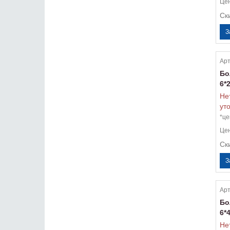
Це
Ск
Арт
Бо
6*
Не
ут
*це
Це
Ск
Арт
Бо
6*
Не