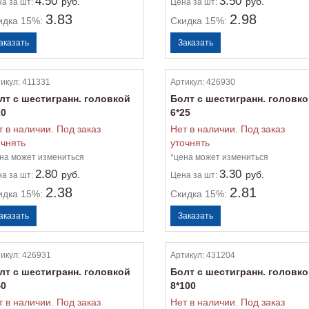
4.50
3.50
руб.
руб.
на
за шт:
Цена
за шт:
3.83
2.98
идка 15%:
Скидка 15%:
икул:
411331
Артикул:
426930
лт с шестигранн. головкой
Болт с шестигранн. головк
20
6*25
т в наличии. Под заказ
Нет в наличии. Под заказ
очнять
уточнять
на может измениться
*цена может измениться
2.80
3.30
руб.
руб.
на
за шт:
Цена
за шт:
2.38
2.81
идка 15%:
Скидка 15%:
икул:
426931
Артикул:
431204
лт с шестигранн. головкой
Болт с шестигранн. головк
40
8*100
т в наличии. Под заказ
Нет в наличии. Под заказ