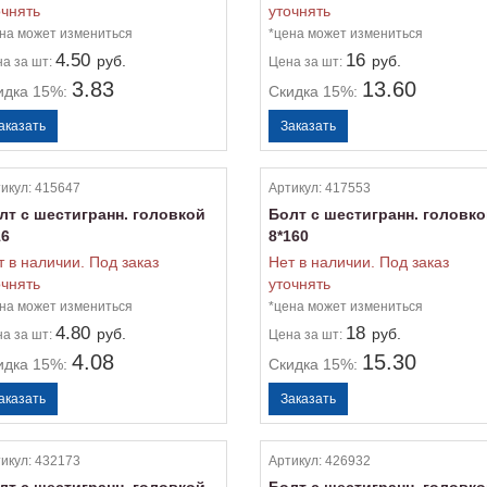
очнять
уточнять
на может измениться
*цена может измениться
4.50
16
руб.
руб.
на
за шт:
Цена
за шт:
3.83
13.60
идка 15%:
Скидка 15%:
икул:
415647
Артикул:
417553
лт с шестигранн. головкой
Болт с шестигранн. головк
16
8*160
т в наличии. Под заказ
Нет в наличии. Под заказ
очнять
уточнять
на может измениться
*цена может измениться
4.80
18
руб.
руб.
на
за шт:
Цена
за шт:
4.08
15.30
идка 15%:
Скидка 15%:
икул:
432173
Артикул:
426932