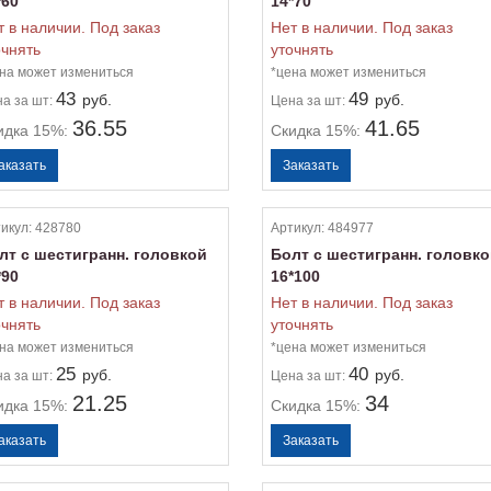
*60
14*70
т в наличии. Под заказ
Нет в наличии. Под заказ
очнять
уточнять
на может измениться
*цена может измениться
43
49
руб.
руб.
на
за шт:
Цена
за шт:
36.55
41.65
идка 15%:
Скидка 15%:
икул:
428780
Артикул:
484977
лт с шестигранн. головкой
Болт с шестигранн. головк
*90
16*100
т в наличии. Под заказ
Нет в наличии. Под заказ
очнять
уточнять
на может измениться
*цена может измениться
25
40
руб.
руб.
на
за шт:
Цена
за шт:
21.25
34
идка 15%:
Скидка 15%: