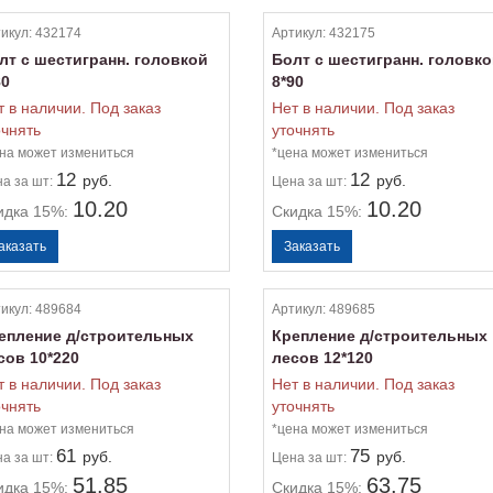
икул:
432174
Артикул:
432175
лт с шестигранн. головкой
Болт с шестигранн. головк
80
8*90
т в наличии. Под заказ
Нет в наличии. Под заказ
очнять
уточнять
на может измениться
*цена может измениться
12
12
руб.
руб.
на
за шт:
Цена
за шт:
10.20
10.20
идка 15%:
Скидка 15%:
икул:
489684
Артикул:
489685
епление д/строительных
Крепление д/строительных
сов 10*220
лесов 12*120
т в наличии. Под заказ
Нет в наличии. Под заказ
очнять
уточнять
на может измениться
*цена может измениться
61
75
руб.
руб.
на
за шт:
Цена
за шт:
51.85
63.75
идка 15%:
Скидка 15%: