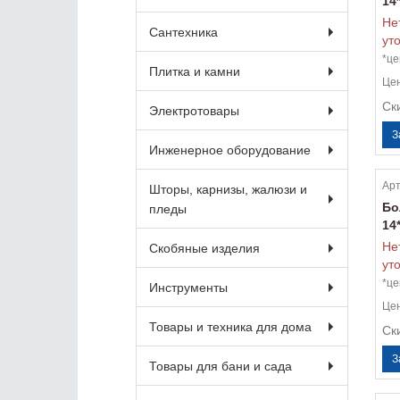
14
Не
Сантехника
ут
*це
Плитка и камни
Це
Ск
Электротовары
Инженерное оборудование
Арт
Шторы, карнизы, жалюзи и
Бо
пледы
14
Не
Скобяные изделия
ут
*це
Инструменты
Це
Товары и техника для дома
Ск
Товары для бани и сада