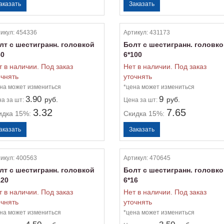
икул:
454336
Артикул:
431173
лт с шестигранн. головкой
Болт с шестигранн. головк
50
6*100
т в наличии. Под заказ
Нет в наличии. Под заказ
очнять
уточнять
на может измениться
*цена может измениться
3.90
9
руб.
руб.
на
за шт:
Цена
за шт:
3.32
7.65
идка 15%:
Скидка 15%:
икул:
400563
Артикул:
470645
лт с шестигранн. головкой
Болт с шестигранн. головк
120
6*16
т в наличии. Под заказ
Нет в наличии. Под заказ
очнять
уточнять
на может измениться
*цена может измениться