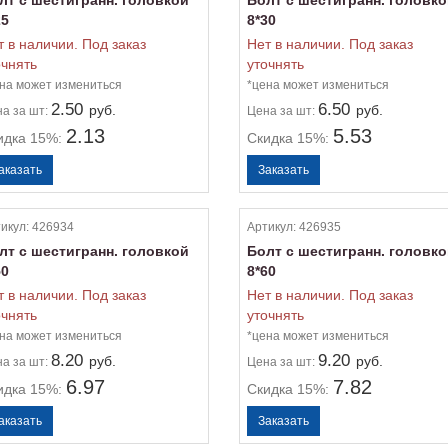
лт с шестигранн. головкой
Болт с шестигранн. головк
25
8*30
т в наличии. Под заказ
Нет в наличии. Под заказ
очнять
уточнять
на может измениться
*цена может измениться
2.50
6.50
руб.
руб.
на
за шт:
Цена
за шт:
2.13
5.53
идка 15%:
Скидка 15%:
икул:
426934
Артикул:
426935
лт с шестигранн. головкой
Болт с шестигранн. головк
50
8*60
т в наличии. Под заказ
Нет в наличии. Под заказ
очнять
уточнять
на может измениться
*цена может измениться
8.20
9.20
руб.
руб.
на
за шт:
Цена
за шт:
6.97
7.82
идка 15%:
Скидка 15%: