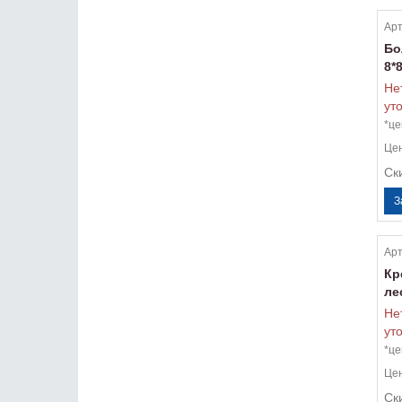
Арт
Бо
8*
Не
ут
*це
Це
Ск
Арт
Кр
ле
Не
ут
*це
Це
Ск