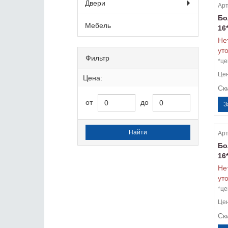
Двери
Арт
Бо
Мебель
16
Не
ут
Фильтр
*це
Це
Цена:
Ск
от
до
Арт
Бо
16
Не
ут
*це
Це
Ск