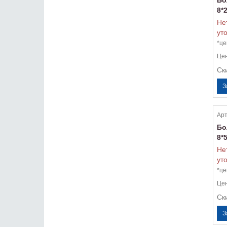
Бо
8*
Не
ут
*це
Це
Ск
Арт
Бо
8*
Не
ут
*це
Це
Ск