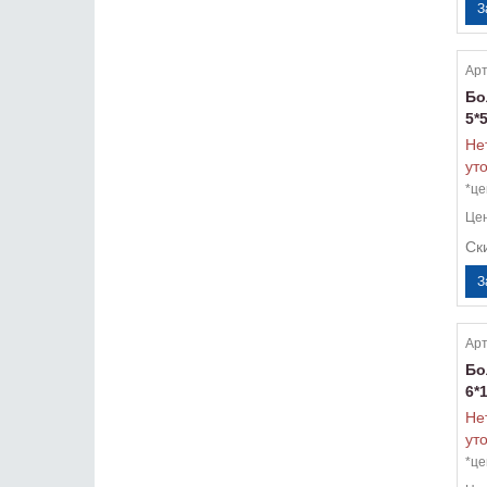
Арт
Бо
5*
Не
ут
*це
Це
Ск
Арт
Бо
6*
Не
ут
*це