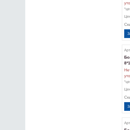
ут
*це
Це
Ск
Арт
Бо
8*
Не
ут
*це
Це
Ск
Арт