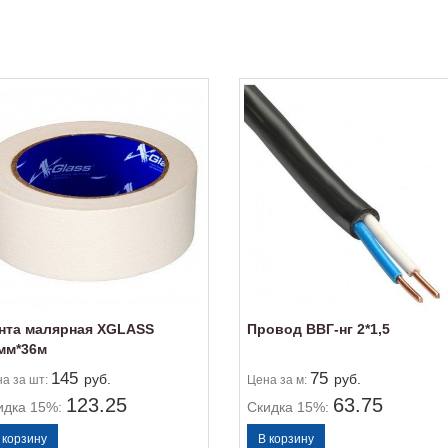
нта малярная XGLASS
Провод ВВГ-нг 2*1,5
мм*36м
145
75
руб.
руб.
на
за шт:
Цена
за м:
123.25
63.75
идка 15%:
Скидка 15%: