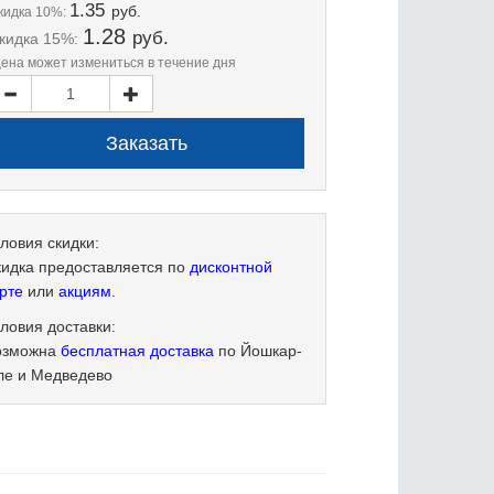
1.35
руб.
кидка 10%:
1.28
руб.
кидка 15%:
цена может измениться в течение дня
ловия скидки:
кидка предоставляется по
дисконтной
рте
или
акциям
.
ловия доставки:
озможна
бесплатная доставка
по Йошкар-
ле и Медведево