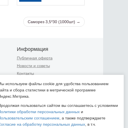
Саморез 3,5*30 (1000шт) →
Информация
Публичная оферта
Новости и советы
Контакты
Положение об обработке
Мы используем файлы cookie для удобства пользованием
персональных данных
сайта и сбора статистики в метрической программе
Пользовательское соглашение
Яндекс.Метрика.
Согласие на обработку
Продолжая пользоваться сайтом вы соглашаетесь с условиями
персональных данных
Политики обработки персональных данных
и
Согласие на обработку
Пользовательским соглашением
, а также подтверждаете
персональных данных,
Согласие на обработку персональных данных
, в т.ч.