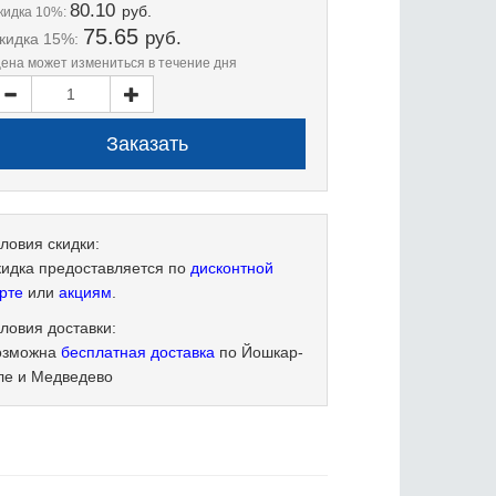
80.10
руб.
кидка 10%:
75.65
руб.
кидка 15%:
цена может измениться в течение дня
ловия скидки:
кидка предоставляется по
дисконтной
рте
или
акциям
.
ловия доставки:
озможна
бесплатная доставка
по Йошкар-
ле и Медведево