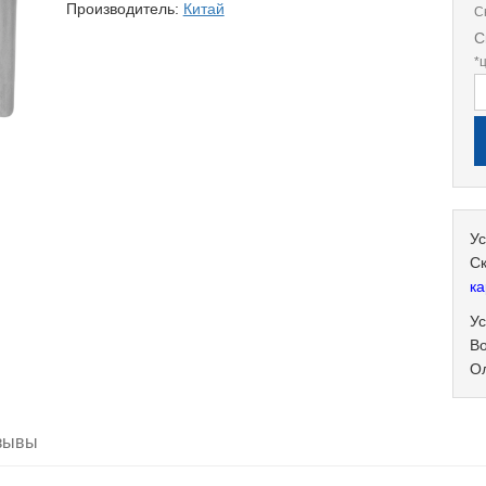
Производитель:
Китай
С
С
*
Ус
С
ка
Ус
В
О
зывы