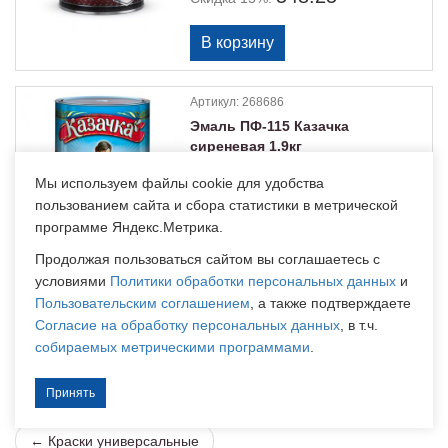
Артикул:
268686
Эмаль ПФ-115 Казачка
сиреневая 1.9кг
Производитель:
Казачка
Мы используем файлы cookie для удобства
Нет в наличии. Под заказ уточнять
пользованием сайта и сбора статистики в метрической
*цена может измениться
программе Яндекс.Метрика.
645
руб.
Цена
за шт:
548.25
Продолжая пользоваться сайтом вы соглашаетесь с
Скидка 15%:
условиями
Политики обработки персональных данных
и
Пользовательским соглашением
, а также подтверждаете
Согласие на обработку персональных данных
, в т.ч.
собираемых метрическими программами
.
«
1
2
3
4
5
»
Принять
← Краски универсальные