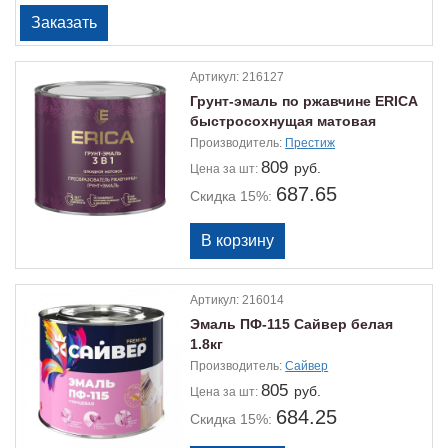
Артикул:
216127
Грунт-эмаль по ржавчине ERICA
быстросохнущая матовая
черная 1.8кг
Производитель:
Престиж
809
руб.
Цена
за шт:
687.65
Скидка 15%:
Артикул:
216014
Эмаль ПФ-115 Сайвер белая
1.8кг
Производитель:
Сайвер
805
руб.
Цена
за шт:
684.25
Скидка 15%: