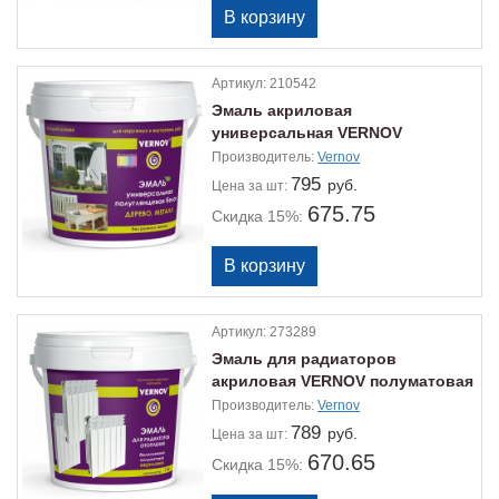
Артикул:
210542
Эмаль акриловая
универсальная VERNOV
полуматовая 1кг
Производитель:
Vernov
795
руб.
Цена
за шт:
675.75
Скидка 15%:
Артикул:
273289
Эмаль для радиаторов
акриловая VERNOV полуматовая
1кг
Производитель:
Vernov
789
руб.
Цена
за шт:
670.65
Скидка 15%: