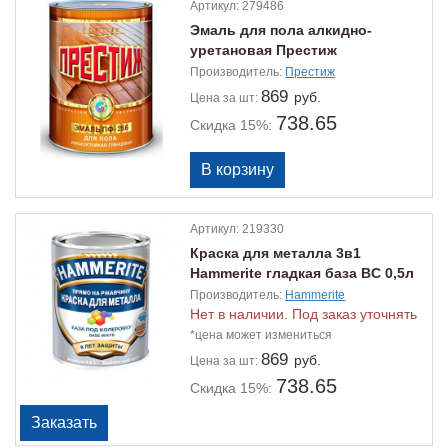
Артикул:
279486
Эмаль для пола алкидно-
уретановая Престиж
быстросохнущая желто-
Производитель:
Престиж
коричневая 1,9кг
869
руб.
Цена
за шт:
738.65
Скидка 15%:
Артикул:
219330
Краска для металла 3в1
Hammerite гладкая база BC 0,5л
Производитель:
Hammerite
Нет в наличии. Под заказ уточнять
*цена может измениться
869
руб.
Цена
за шт:
738.65
Скидка 15%: