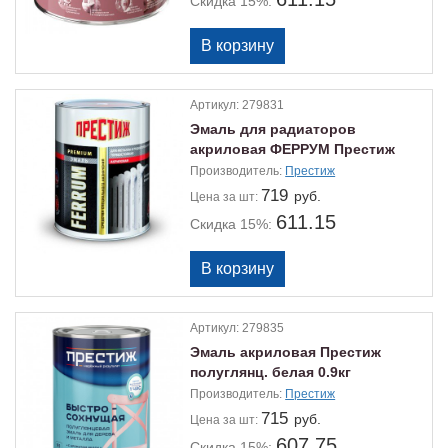
Скидка 15%:
Артикул:
279831
Эмаль для радиаторов
акриловая ФЕРРУМ Престиж
0.9кг
Производитель:
Престиж
719
руб.
Цена
за шт:
611.15
Скидка 15%:
Артикул:
279835
Эмаль акриловая Престиж
полуглянц. белая 0.9кг
Производитель:
Престиж
715
руб.
Цена
за шт:
607.75
Скидка 15%: