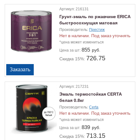
Артикул:
216131
Грунт-эмаль по ржавчине ERICA
быстросохнущая матовая
зеленая 1.8кг
Производитель:
Престиж
Нет в наличии. Под заказ уточнять
*цена может измениться
855
руб.
Цена
за шт:
726.75
Скидка 15%:
Артикул:
217231
Эмаль термостойкая CERTA
белая 0.8кг
Производитель:
Certa
Нет в наличии. Под заказ уточнять
*цена может измениться
839
руб.
Цена
за шт:
713.15
Скидка 15%: