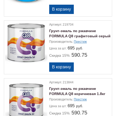
Артикул:
219704
Грунт-эмаль по ржавчине
FORMULA Q8 графитовый серый
1.8кг
Производитель:
Престиж
695
руб.
Цена
за шт:
590.75
Скидка 15%:
Артикул:
213844
Грунт-эмаль по ржавчине
FORMULA Q8 коричневая 1.8кг
Производитель:
Престиж
695
руб.
Цена
за шт:
590.75
Скидка 15%: