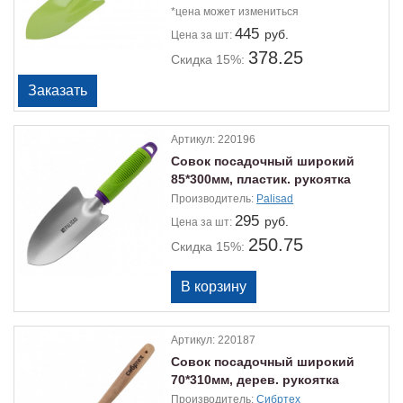
*цена может измениться
445
руб.
Цена
за шт:
378.25
Скидка 15%:
Артикул:
220196
Совок посадочный широкий
85*300мм, пластик. рукоятка
Palisad
Производитель:
Palisad
295
руб.
Цена
за шт:
250.75
Скидка 15%:
Артикул:
220187
Совок посадочный широкий
70*310мм, дерев. рукоятка
Сибртех
Производитель:
Сибртех