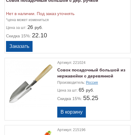
Совок посадочный большой с дер. ручкой
Нет в наличии. Под заказ уточнять
*цена может измениться
26
руб.
Цена
за шт:
22.10
Скидка 15%:
Артикул:
221024
Совок посадочный большой из
нержавейки с деревянной
ручкой
Производитель:
Россия
65
руб.
Цена
за шт:
55.25
Скидка 15%:
Артикул:
215196