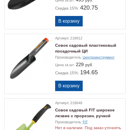
руб.
Цена
за шт:
420.75
Скидка 15%:
Артикул:
218912
Совок садовый пластиковый
посадочный ЦИ
Производитель:
Центроинструмент
229
руб.
Цена
за шт:
194.65
Скидка 15%:
Артикул:
218648
Совок садовый FIT широкое
лезвие с прорезин. ручкой
335мм
Производитель:
FIT
Нет в наличии. Под заказ уточнять