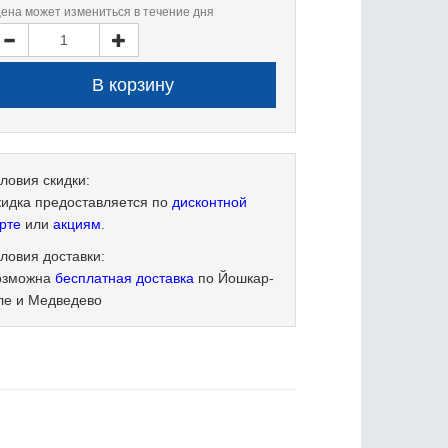
цена может измениться в течение дня
ловия скидки:
кидка предоставляется по
дисконтной
рте
или
акциям
.
ловия доставки:
озможна
бесплатная доставка
по Йошкар-
ле и Медведево