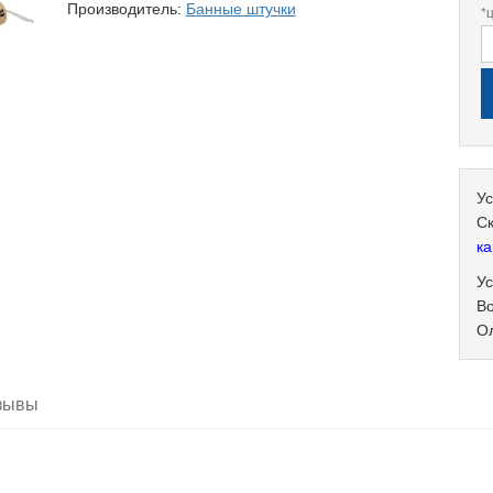
Производитель:
Банные штучки
*
Ус
С
ка
Ус
В
О
зывы