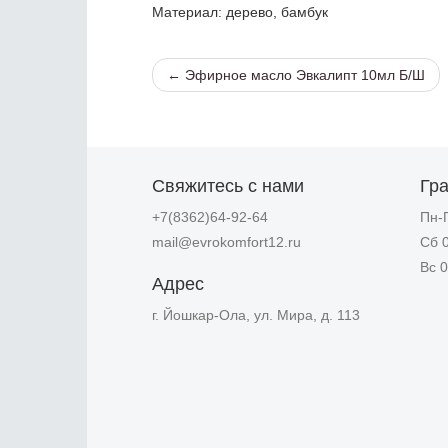
Материал
: дерево, бамбук
← Эфирное масло Эвкалипт 10мл Б/Ш
Свяжитесь с нами
Гр
+7(8362)64-92-64
Пн-П
mail@evrokomfort12.ru
Сб 0
Вс 0
Адрес
г. Йошкар-Ола, ул. Мира, д. 113