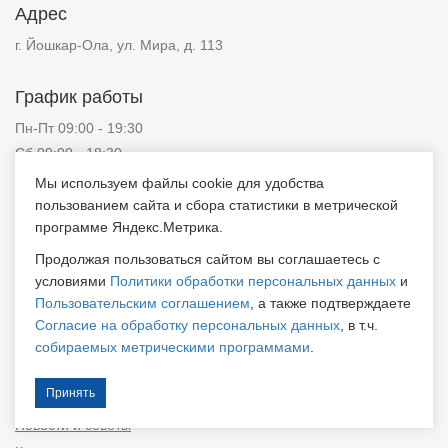
Адрес
г. Йошкар-Ола, ул. Мира, д. 113
График работы
Пн-Пт 09:00 - 19:30
Сб 09:00 - 18:30
Вс 09:00 - 18:00
Мы используем файлы cookie для удобства
пользованием сайта и сбора статистики в метрической
Магазин
программе Яндекс.Метрика.
Каталог товаров
Продолжая пользоваться сайтом вы соглашаетесь с
Новинки
условиями
Политики обработки персональных данных
и
Акции
Пользовательским соглашением
, а также подтверждаете
Согласие на обработку персональных данных
, в т.ч.
Услуги
собираемых метрическими программами
.
Информация
Принять
Публичная оферта
Новости и советы