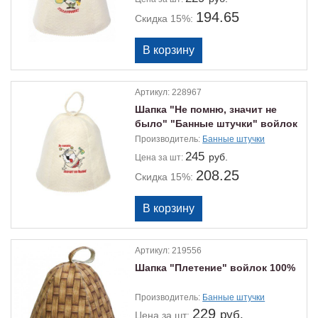
194.65
Скидка 15%:
Артикул:
228967
Шапка "Не помню, значит не
было" "Банные штучки" войлок
100%
Производитель:
Банные штучки
245
руб.
Цена
за шт:
208.25
Скидка 15%:
Артикул:
219556
Шапка "Плетение" войлок 100%
Производитель:
Банные штучки
229
руб.
Цена
за шт: