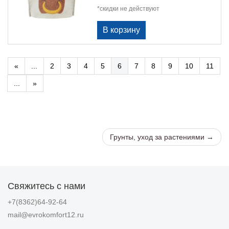
*скидки не действуют
«
...
2
3
4
5
6
7
8
9
10
11
...
»
Грунты, уход за растениями →
Свяжитесь с нами
+7(8362)64-92-64
mail@evrokomfort12.ru