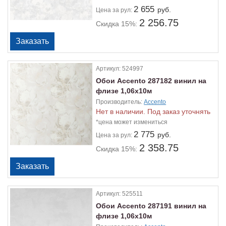
2 655
руб.
Цена
за рул:
2 256.75
Скидка 15%:
Артикул:
524997
Обои Accento 287182 винил на
флизе 1,06х10м
Производитель:
Accento
Нет в наличии. Под заказ уточнять
*цена может измениться
2 775
руб.
Цена
за рул:
2 358.75
Скидка 15%:
Артикул:
525511
Обои Accento 287191 винил на
флизе 1,06х10м