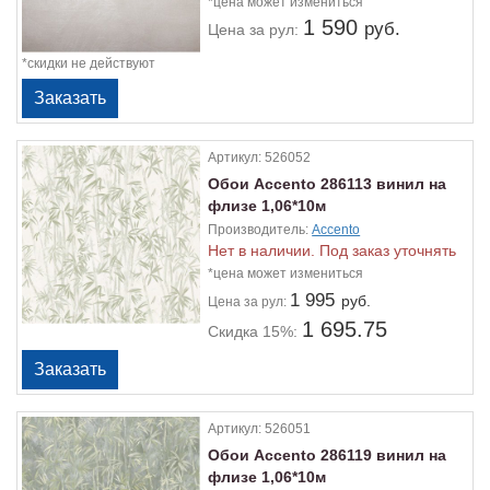
*цена может измениться
1 590
руб.
Цена
за рул:
*скидки не действуют
Артикул:
526052
Обои Accento 286113 винил на
флизе 1,06*10м
Производитель:
Accento
Нет в наличии. Под заказ уточнять
*цена может измениться
1 995
руб.
Цена
за рул:
1 695.75
Скидка 15%:
Артикул:
526051
Обои Accento 286119 винил на
флизе 1,06*10м