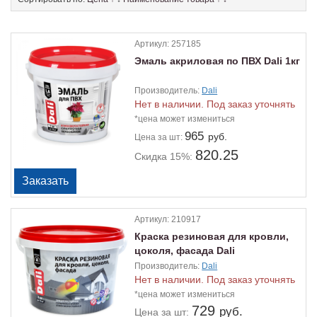
Артикул:
257185
Эмаль акриловая по ПВХ Dali 1кг
Производитель:
Dali
Нет в наличии. Под заказ уточнять
*цена может измениться
965
руб.
Цена
за шт:
820.25
Скидка 15%:
Артикул:
210917
Краска резиновая для кровли,
цоколя, фасада Dali
терракотовый 3кг (некондиция)
Производитель:
Dali
Нет в наличии. Под заказ уточнять
*цена может измениться
729
руб.
Цена
за шт: