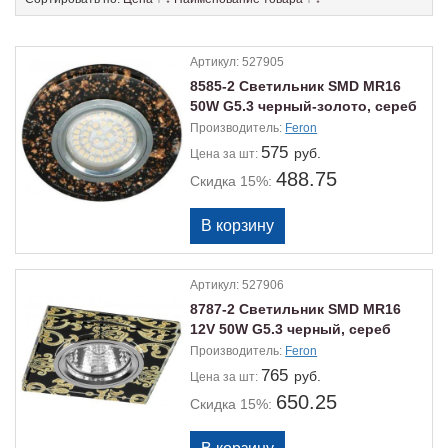
Артикул:
527905
8585-2 Светильник SMD MR16
50W G5.3 черный-золото, сереб
15*2835
Производитель:
Feron
575
руб.
Цена
за шт:
488.75
Скидка 15%:
Артикул:
527906
8787-2 Светильник SMD MR16
12V 50W G5.3 черный, сереб
15*2835
Производитель:
Feron
765
руб.
Цена
за шт:
650.25
Скидка 15%: