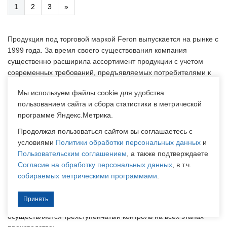
1
2
3
»
Продукция под торговой маркой Feron выпускается на рынке с
1999 года. За время своего существования компания
существенно расширила ассортимент продукции с учетом
современных требований, предъявляемых потребителями к
качеству и дизайну изделий. Сегодня под маркой Feron
Мы используем файлы cookie для удобства
производится более 4000 наименований светотехнической
пользованием сайта и сбора статистики в метрической
продукции по направлениям:
программе Яндекс.Метрика.
Светильники – бытовые встраиваемые светильники,
Продолжая пользоваться сайтом вы соглашаетесь с
светодиодные, люминесцентные, уличные, автономные.
условиями
Политики обработки персональных данных
и
Источники света - все виды ламп.
Пользовательским соглашением
, а также подтверждаете
Декоративное (праздничное) освещение.
Согласие на обработку персональных данных
, в т.ч.
Электроника и комплектующие.
собираемых метрическими программами
.
Вся продукция ТМ Feron производится по новейшим
технологиям на ведущих высокотехнологичных фабриках. В
Принять
целях контроля качества специалистами компании
осуществляется трехступенчатый контроль на всех этапах