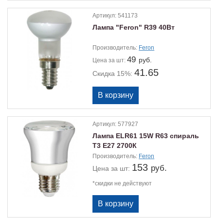
Артикул:
541173
Лампа "Feron" R39 40Вт
Производитель:
Feron
49
руб.
Цена
за шт:
41.65
Скидка 15%:
Артикул:
577927
Лампа ELR61 15W R63 спираль
Т3 Е27 2700К
Производитель:
Feron
153
руб.
Цена
за шт:
*скидки не действуют