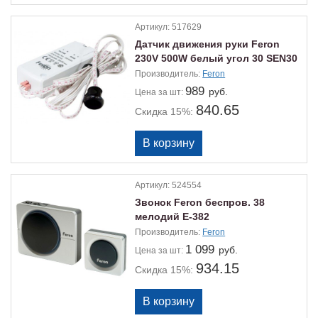
Артикул:
517629
Датчик движения руки Feron
230V 500W белый угол 30 SEN30
22068
Производитель:
Feron
989
руб.
Цена
за шт:
840.65
Скидка 15%:
Артикул:
524554
Звонок Feron беспров. 38
мелодий Е-382
Производитель:
Feron
1 099
руб.
Цена
за шт:
934.15
Скидка 15%: