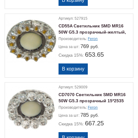
Артикул:
527915
CD55A Светильник SMD MR16
50W G5.3 прозрачный-желтый,
прозр 15*2835
Производитель:
Feron
769
руб.
Цена
за шт:
653.65
Скидка 15%:
Артикул:
529009
CD7070 Светильник SMD MR16
50W G5.3 прозрачный 15*2535
Производитель:
Feron
785
руб.
Цена
за шт:
667.25
Скидка 15%: