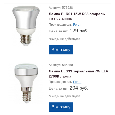
Артикул:
577928
Лампа ELR61 15W R63 спираль
Т3 Е27 4000К
Производитель:
Feron
129
руб.
Цена
за шт:
*скидки не действуют
Артикул:
585350
Лампа ELS39 зеркальная 7W Е14
2700К лампа
Производитель:
Feron
204
руб.
Цена
за шт:
*скидки не действуют