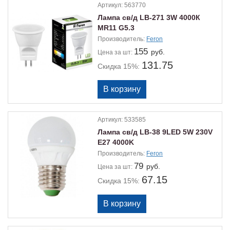
Артикул:
563770
Лампа св/д LB-271 3W 4000К
MR11 G5.3
Производитель:
Feron
155
руб.
Цена
за шт:
131.75
Скидка 15%:
Артикул:
533585
Лампа св/д LB-38 9LED 5W 230V
Е27 4000K
Производитель:
Feron
79
руб.
Цена
за шт:
67.15
Скидка 15%: