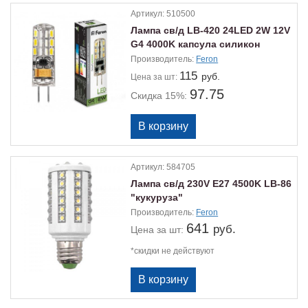
Артикул:
510500
Лампа св/д LB-420 24LED 2W 12V
G4 4000K капсула силикон
Производитель:
Feron
115
руб.
Цена
за шт:
97.75
Скидка 15%:
Артикул:
584705
Лампа св/д 230V E27 4500K LB-86
"кукуруза"
Производитель:
Feron
641
руб.
Цена
за шт:
*скидки не действуют