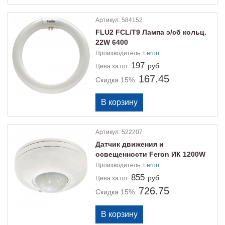
Артикул:
584152
FLU2 FCL/T9 Лампа э/сб кольц.
22W 6400
Производитель:
Feron
197
руб.
Цена
за шт:
167.45
Скидка 15%:
Артикул:
522207
Датчик движения и
освещенности Feron ИК 1200W
6м
Производитель:
Feron
855
руб.
Цена
за шт:
726.75
Скидка 15%: