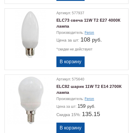
Артикул:
577937
ELС73 свеча 11W Т2 Е27 4000К
лампа
Производитель:
Feron
108
руб.
Цена
за шт:
*скидки не действуют
Артикул:
575640
ELС82 шарик 11W Т2 Е14 2700К
лампа
Производитель:
Feron
159
руб.
Цена
за шт:
135.15
Скидка 15%: