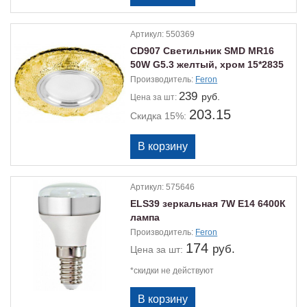
Артикул:
550369
CD907 Светильник SMD MR16
50W G5.3 желтый, хром 15*2835
Производитель:
Feron
239
руб.
Цена
за шт:
203.15
Скидка 15%:
Артикул:
575646
ELS39 зеркальная 7W Е14 6400К
лампа
Производитель:
Feron
174
руб.
Цена
за шт:
*скидки не действуют