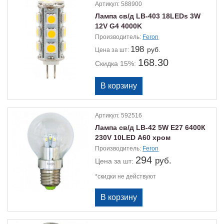
Артикул:
588900
Лампа св/д LB-403 18LEDs 3W
12V G4 4000K
Производитель:
Feron
198
руб.
Цена
за шт:
168.30
Скидка 15%:
Артикул:
592516
Лампа св/д LB-42 5W E27 6400К
230V 10LED А60 хром
Производитель:
Feron
294
руб.
Цена
за шт:
*скидки не действуют