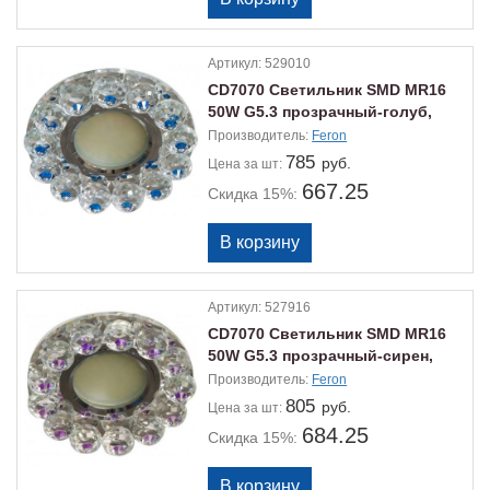
Артикул:
529010
CD7070 Светильник SMD MR16
50W G5.3 прозрачный-голуб,
прозр 15*2535
Производитель:
Feron
785
руб.
Цена
за шт:
667.25
Скидка 15%:
Артикул:
527916
CD7070 Светильник SMD MR16
50W G5.3 прозрачный-сирен,
прозр 15*2535
Производитель:
Feron
805
руб.
Цена
за шт:
684.25
Скидка 15%: