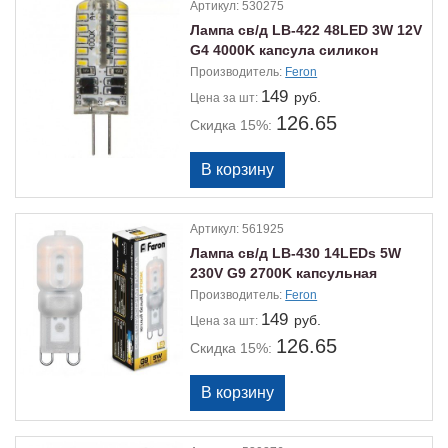
Артикул:
530275
Лампа св/д LB-422 48LED 3W 12V
G4 4000K капсула силикон
Производитель:
Feron
149
руб.
Цена
за шт:
126.65
Скидка 15%:
Артикул:
561925
Лампа св/д LB-430 14LEDs 5W
230V G9 2700K капсульная
теплый
Производитель:
Feron
149
руб.
Цена
за шт:
126.65
Скидка 15%: