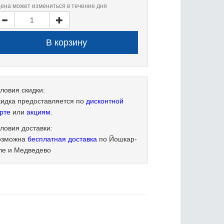
цена может измениться в течение дня
ловия скидки:
кидка предоставляется по
дисконтной
рте
или
акциям
.
ловия доставки:
озможна
бесплатная доставка
по Йошкар-
ле и Медведево