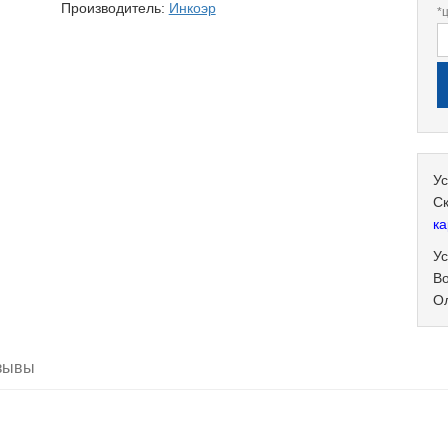
Производитель:
Инкоэр
*
Ус
С
ка
Ус
В
О
зывы