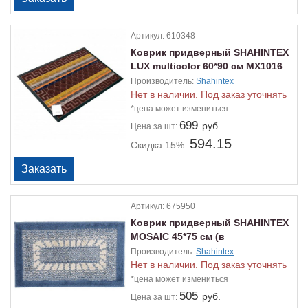
Артикул:
610348
Коврик придверный SHAHINTEХ
LUX multicolor 60*90 см MX1016
Производитель:
Shahintex
Нет в наличии. Под заказ уточнять
*цена может измениться
699
руб.
Цена
за шт:
594.15
Скидка 15%:
Артикул:
675950
Коврик придверный SHAHINTEХ
MOSAIC 45*75 см (в
ассортименте)
Производитель:
Shahintex
Нет в наличии. Под заказ уточнять
*цена может измениться
505
руб.
Цена
за шт: