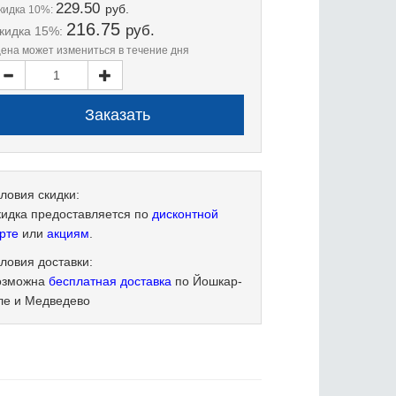
229.50
руб.
кидка 10%:
216.75
руб.
кидка 15%:
цена может измениться в течение дня
ловия скидки:
кидка предоставляется по
дисконтной
рте
или
акциям
.
ловия доставки:
озможна
бесплатная доставка
по Йошкар-
ле и Медведево