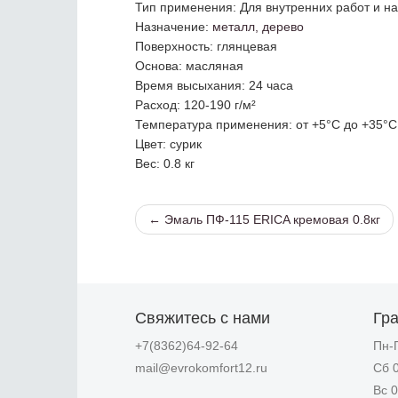
Тип применения
: Для внутренних работ и н
Назначение
:
металл, дерево
Поверхность
: глянцевая
Основа
: масляная
Время высыхания
: 24 часа
Расход
: 120-190 г/м²
Температура применения
: от +5°С до +35°С
Цвет
: сурик
Вес
: 0.8 кг
← Эмаль ПФ-115 ERICA кремовая 0.8кг
Свяжитесь с нами
Гр
+7(8362)64-92-64
Пн-П
mail@evrokomfort12.ru
Сб 0
Вс 0