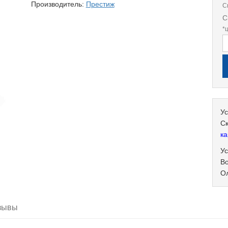
Производитель:
Престиж
С
С
*
Ус
С
ка
Ус
В
О
зывы