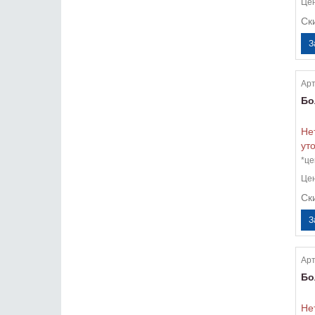
Це
Ск
Арт
Бо
Не
ут
*це
Це
Ск
Арт
Бо
Не