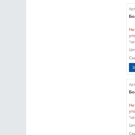
Арт
Бо
Не
ут
*це
Це
Ск
Арт
Бо
Не
ут
*це
Це
Ск