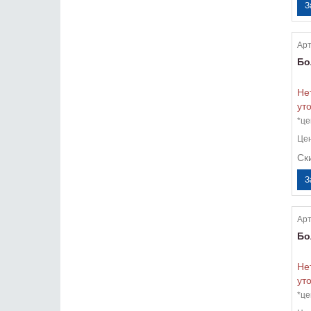
Арт
Бо
Не
ут
*це
Це
Ск
Арт
Бо
Не
ут
*це