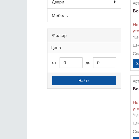
Двери
Арт
Бо
Мебель
Не
ут
Фильтр
*це
Це
Цена:
Ск
от
до
Арт
Бо
Не
ут
*це
Це
Ск