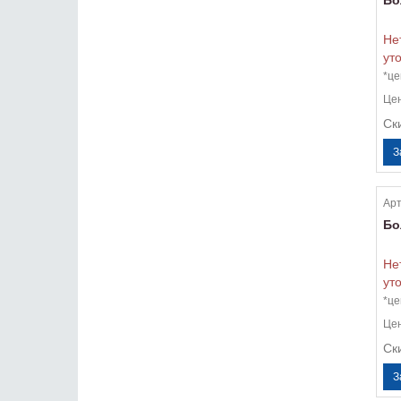
Бо
Не
ут
*це
Це
Ск
Арт
Бо
Не
ут
*це
Це
Ск