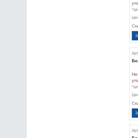
ут
*це
Це
Ск
Арт
Бо
Не
ут
*це
Це
Ск
Арт