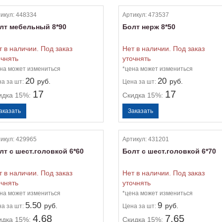
икул:
448334
Артикул:
473537
лт мебельный 8*90
Болт нерж 8*50
т в наличии. Под заказ
Нет в наличии. Под заказ
очнять
уточнять
на может измениться
*цена может измениться
20
20
руб.
руб.
на
за шт:
Цена
за шт:
17
17
идка 15%:
Скидка 15%:
икул:
429965
Артикул:
431201
лт с шест.головкой 6*60
Болт с шест.головкой 6*70
т в наличии. Под заказ
Нет в наличии. Под заказ
очнять
уточнять
на может измениться
*цена может измениться
5.50
9
руб.
руб.
на
за шт:
Цена
за шт:
4.68
7.65
идка 15%:
Скидка 15%: