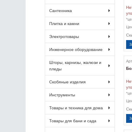
Не
Сантехника
ут
*це
Плитка и камни
Це
Ск
Электротовары
Инженерное оборудование
Арт
Шторы, карнизы, жалюзи и
Бо
пледы
Не
Скобяные изделия
ут
*це
Инструменты
Це
Товары и техника для дома
Ск
Товары для бани и сада